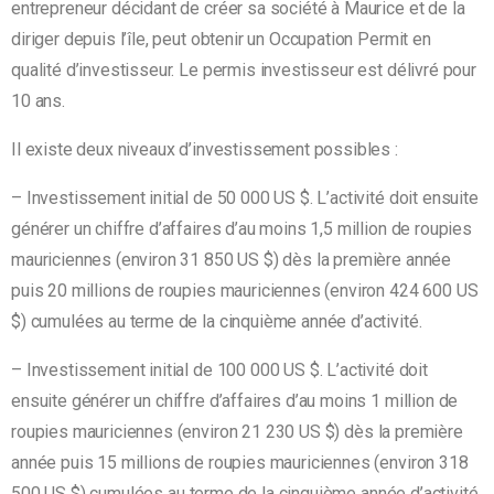
entrepreneur décidant de créer sa société à Maurice et de la
diriger depuis l’île, peut obtenir un
Occupation Permit
en
qualité d’investisseur.
Le permis investisseur est délivré pour
10 ans.
Il existe deux niveaux d’investissement possibles :
– Investissement initial de 50 000 US $. L’activité doit ensuite
générer un chiffre d’affaires d’au moins 1,5 million de r
oupies
mauriciennes (
environ 31 850 US $)
dès la première année
puis
20 millions de roupies mauriciennes
(environ 424 600 US
$)
cumulées au terme de la cinquième année d’activité.
– Investissement initial de 100 000 US $.
L’activité doit
ensuite générer un chiffre d’affaires d’au moins 1 million de
r
oupies mauriciennes (
environ 21 230
US $)
dès la première
année puis 15
millions de roupies mauriciennes
(
environ 318
500
US $)
cumulées au terme de la cinquième année d’activité.