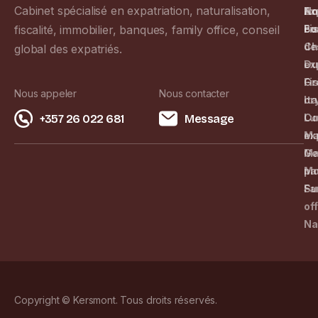
Cabinet spécialisé en expatriation, naturalisation,
An
Ex
No
fiscalité, immobilier, banques, family office, conseil
Bu
Fi
co
Ch
de
global des expatriés.
Du
ex
Gr
Fi
Nous appeler
Nous contacter
Ita
cr
Lu
Co
+357 26 022 681
Message
Ma
ex
Ma
Ge
Mo
pa
Su
Fa
of
Na
Copyright © Kersmont. Tous droits réservés.