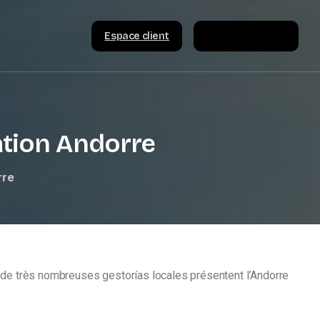
Espace client
Consultation
iation Andorre
rre
e de très nombreuses gestorías locales présentent l’Andorre