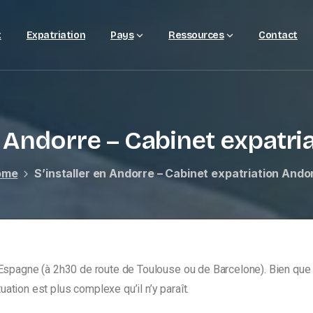
t
Expatriation
Pays
Ressources
Contact
n Andorre – Cabinet expatr
ome
S’installer en Andorre – Cabinet expatriation Ando
t l’Espagne (à 2h30 de route de Toulouse ou de Barcelone). Bien qu
ation est plus complexe qu’il n’y paraît.