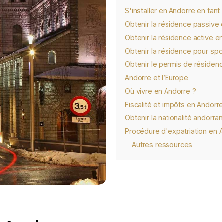
S'installer en Andorre en tan
Obtenir la résidence passive
Obtenir la résidence active e
Obtenir la résidence pour spor
Obtenir le permis de résiden
Andorre et l’Europe
Où vivre en Andorre ?
Fiscalité et impôts en Andorr
Obtenir la nationalité andorra
Procédure d'expatriation en 
Autres ressources