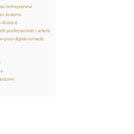
t qu'entrepreneur
 en Andorre
n Andorre
tif professionnel / artiste
ce pour digital nomade
e
ne
Andorre