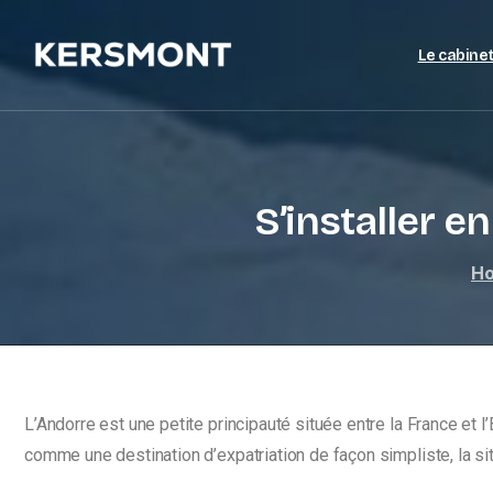
Le cabine
S’installer e
H
L’Andorre est une petite principauté située entre la France e
comme une destination d’expatriation de façon simpliste, la situ