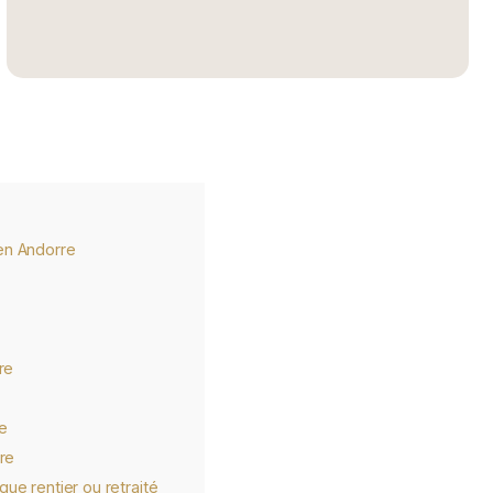
en Andorre
re
e
re
que rentier ou retraité